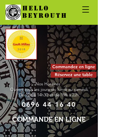
HELLO
BEYROUTH
Commandez en ligne
Réservez une table
Nos Horaires :
Ouvert tous les jours du lundi au samedi
De 12h à 14h30 et de
19h à 22h
0696 44 16 40
COMMANDE EN LIGNE
Carte
/
Entrées froides