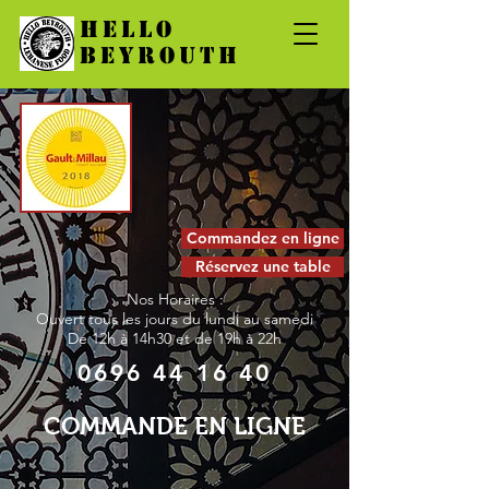
HELLO
BEYROUTH
Commandez en ligne
Réservez une table
Nos Horaires :
Ouvert tous les jours du lundi au samedi
De 12h à 14h30 et de
19h à 22h
0696 44 16 40
COMMANDE EN LIGNE
Carte
/
Entrées froides